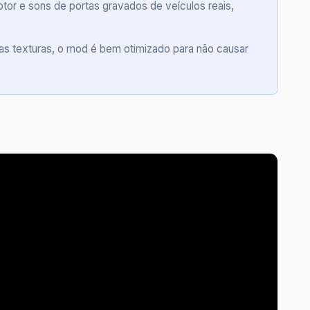
or e sons de portas gravados de veículos reais,
as texturas, o mod é bem otimizado para não causar