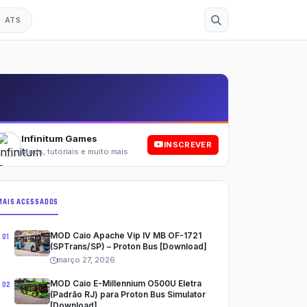
ATS
Esc
Infinitum Games
INSCREVER
Mods, tutoriais e muito mais
MAIS ACESSADOS
MOD Caio Apache Vip IV MB OF-1721
(SPTrans/SP) – Proton Bus [Download]
março 27, 2026
MOD Caio E-Millennium O500U Eletra
(Padrão RJ) para Proton Bus Simulator
[Download]