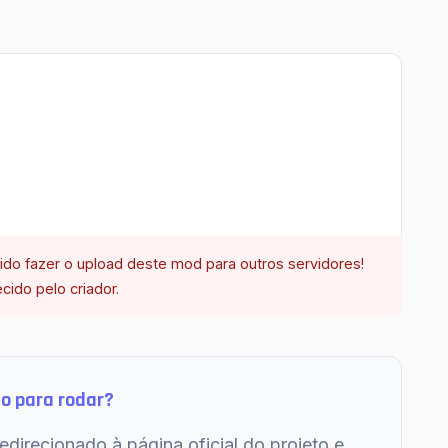
do fazer o upload deste mod para outros servidores!
ecido pelo criador.
o para rodar?
edirecionado à página oficial do projeto e