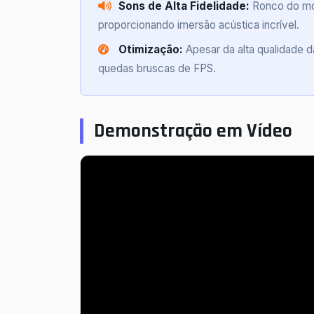
Sons de Alta Fidelidade:
Ronco do mot
proporcionando imersão acústica incrível.
Otimização:
Apesar da alta qualidade d
quedas bruscas de FPS.
Demonstração em Vídeo