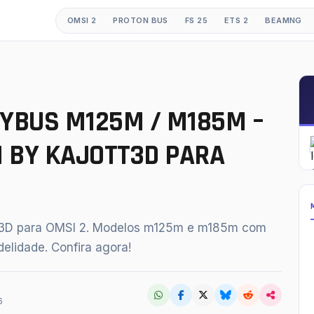
OMSI 2
PROTON BUS
FS 25
ETS 2
BEAMNG
GESTÕES
Mods OMSI 2
TYBUS M125M / M185M –
Proton Bus Simulator
 BY KAJOTT3D PARA
Mods ETS 2
Farming Simulator 25
BeamNG.drive
T3D para OMSI 2. Modelos m125m e m185m com
American Truck Simulator
idelidade. Confira agora!
buscar
fechar
Esc
6