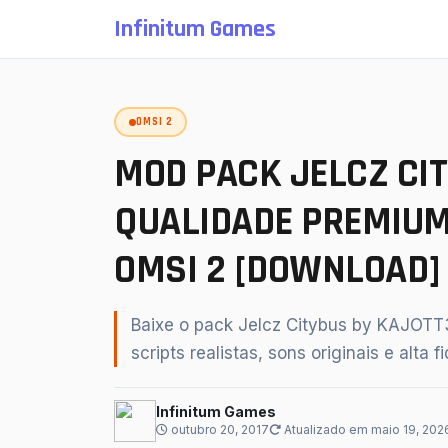
Infinitum Games
OMSI 2
SU
MOD PACK JELCZ CI
QUALIDADE PREMIUM
OMSI 2 [DOWNLOAD]
Baixe o pack Jelcz Citybus by KAJOT
scripts realistas, sons originais e alta f
↵
Infinitum Games
outubro 20, 2017
Atualizado em maio 19, 202