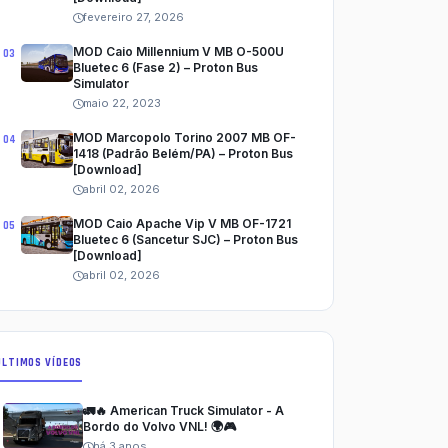
fevereiro 27, 2026
MOD Caio Millennium V MB O-500U
Bluetec 6 (Fase 2) – Proton Bus
Simulator
maio 22, 2023
MOD Marcopolo Torino 2007 MB OF-
1418 (Padrão Belém/PA) – Proton Bus
[Download]
abril 02, 2026
MOD Caio Apache Vip V MB OF-1721
Bluetec 6 (Sancetur SJC) – Proton Bus
[Download]
abril 02, 2026
ÚLTIMOS VÍDEOS
🚛🔥 American Truck Simulator - A
Bordo do Volvo VNL! 🌍🎮
há 3 anos