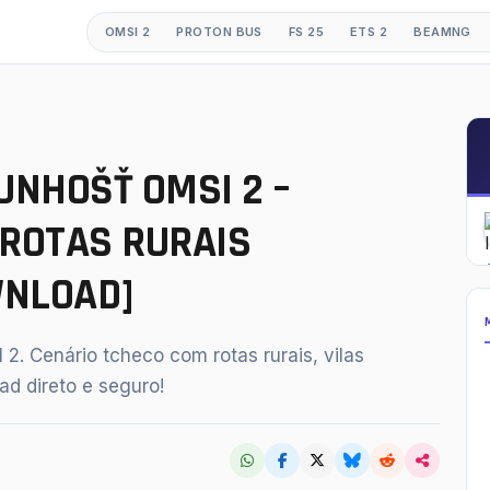
OMSI 2
PROTON BUS
FS 25
ETS 2
BEAMNG
GESTÕES
Mods OMSI 2
UNHOŠŤ OMSI 2 –
Proton Bus Simulator
 ROTAS RURAIS
Mods ETS 2
WNLOAD]
Farming Simulator 25
BeamNG.drive
2. Cenário tcheco com rotas rurais, vilas
American Truck Simulator
d direto e seguro!
buscar
fechar
Esc