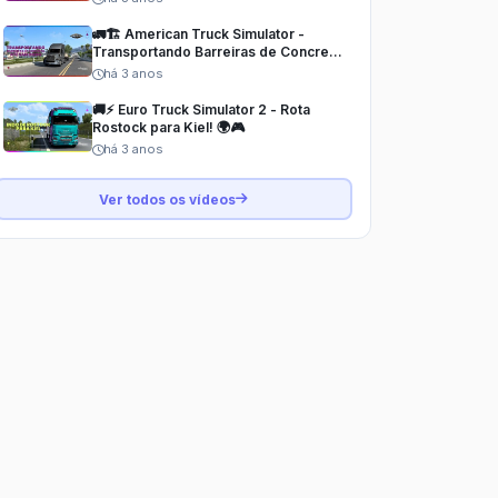
🚛🏗️ American Truck Simulator -
Transportando Barreiras de Concreto
até San Diego! 🌍🎮
há 3 anos
🚚⚡ Euro Truck Simulator 2 - Rota
Rostock para Kiel! 🌍🎮
há 3 anos
Ver todos os vídeos