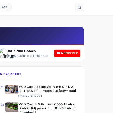
ATS
Esc
Infinitum Games
INSCREVER
Mods, tutoriais e muito mais
MAIS ACESSADOS
MOD Caio Apache Vip IV MB OF-1721
(SPTrans/SP) – Proton Bus [Download]
março 27, 2026
MOD Caio E-Millennium O500U Eletra
(Padrão RJ) para Proton Bus Simulator
[Download]