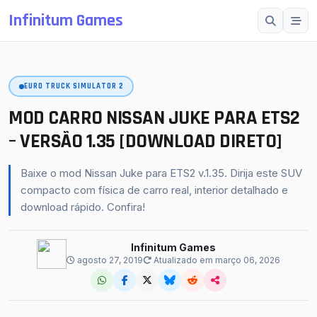
Infinitum Games
Esc
EURO TRUCK SIMULATOR 2
SUGESTÕES
Mods OMSI 2
MOD CARRO NISSAN JUKE PARA ETS2
Proton Bus Simulator
– VERSÃO 1.35 [DOWNLOAD DIRETO]
Mods ETS 2
Baixe o mod Nissan Juke para ETS2 v.1.35. Dirija este SUV
Farming Simulator 25
compacto com física de carro real, interior detalhado e
download rápido. Confira!
BeamNG.drive
American Truck Simulator
Infinitum Games
agosto 27, 2019
Atualizado em março 06, 2026
buscar
fechar
↵
Esc