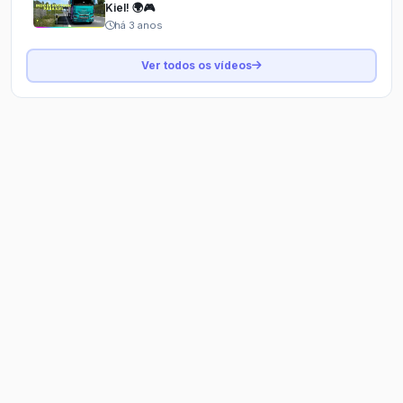
Kiel! 🌍🎮
há 3 anos
Ver todos os vídeos