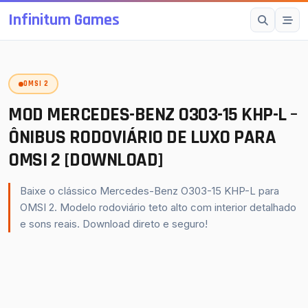
Infinitum Games
Esc
OMSI 2
SUGESTÕES
Mods OMSI 2
MOD MERCEDES-BENZ O303-15 KHP-L –
Proton Bus Simulator
ÔNIBUS RODOVIÁRIO DE LUXO PARA
OMSI 2 [DOWNLOAD]
Mods ETS 2
Farming Simulator 25
Baixe o clássico Mercedes-Benz O303-15 KHP-L para
BeamNG.drive
OMSI 2. Modelo rodoviário teto alto com interior detalhado
e sons reais. Download direto e seguro!
American Truck Simulator
buscar
fechar
↵
Esc