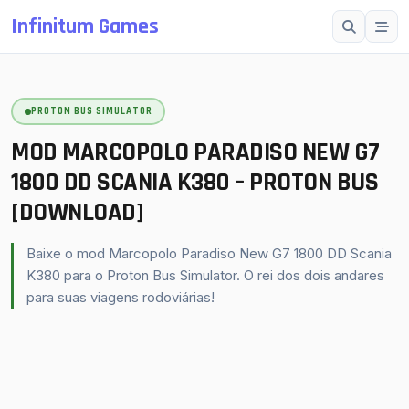
Infinitum Games
Esc
PROTON BUS SIMULATOR
SUGESTÕES
Mods OMSI 2
MOD MARCOPOLO PARADISO NEW G7
Proton Bus Simulator
1800 DD SCANIA K380 – PROTON BUS
[DOWNLOAD]
Mods ETS 2
Farming Simulator 25
Baixe o mod Marcopolo Paradiso New G7 1800 DD Scania
BeamNG.drive
K380 para o Proton Bus Simulator. O rei dos dois andares
para suas viagens rodoviárias!
American Truck Simulator
buscar
fechar
↵
Esc