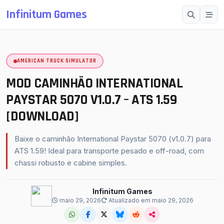
Infinitum Games
Esc
AMERICAN TRUCK SIMULATOR
SUGESTÕES
Mods OMSI 2
MOD CAMINHÃO INTERNATIONAL
Proton Bus Simulator
PAYSTAR 5070 V1.0.7 – ATS 1.59
[DOWNLOAD]
Mods ETS 2
Farming Simulator 25
Baixe o caminhão International Paystar 5070 (v1.0.7) para
BeamNG.drive
ATS 1.59! Ideal para transporte pesado e off-road, com
chassi robusto e cabine simples.
American Truck Simulator
buscar
fechar
↵
Esc
Infinitum Games
maio 29, 2026
Atualizado em maio 29, 2026