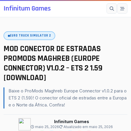
Infinitum Games
Esc
EURO TRUCK SIMULATOR 2
SUGESTÕES
Mods OMSI 2
MOD CONECTOR DE ESTRADAS
Proton Bus Simulator
PROMODS MAGHREB (EUROPE
CONNECTOR) V1.0.2 – ETS 2 1.59
Mods ETS 2
[DOWNLOAD]
Farming Simulator 25
BeamNG.drive
Baixe o ProMods Maghreb Europe Connector v1.0.2 para o
American Truck Simulator
ETS 2 (1.59)! O conector oficial de estradas entre a Europa
e o Norte da África. Confira!
buscar
fechar
↵
Esc
Infinitum Games
maio 25, 2026
Atualizado em maio 25, 2026