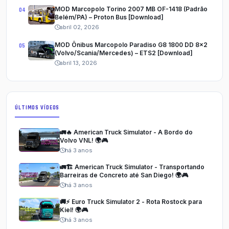
MOD Marcopolo Torino 2007 MB OF-1418 (Padrão
Belém/PA) – Proton Bus [Download]
abril 02, 2026
MOD Ônibus Marcopolo Paradiso G8 1800 DD 8x2
(Volvo/Scania/Mercedes) – ETS2 [Download]
abril 13, 2026
ÚLTIMOS VÍDEOS
🚛🔥 American Truck Simulator - A Bordo do
Volvo VNL! 🌍🎮
há 3 anos
🚛🏗️ American Truck Simulator - Transportando
Barreiras de Concreto até San Diego! 🌍🎮
há 3 anos
🚚⚡ Euro Truck Simulator 2 - Rota Rostock para
Kiel! 🌍🎮
há 3 anos