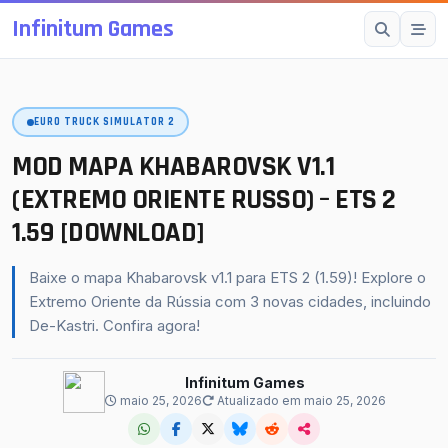
Infinitum Games
Esc
EURO TRUCK SIMULATOR 2
SUGESTÕES
Mods OMSI 2
MOD MAPA KHABAROVSK V1.1
Proton Bus Simulator
(EXTREMO ORIENTE RUSSO) – ETS 2
1.59 [DOWNLOAD]
Mods ETS 2
Farming Simulator 25
Baixe o mapa Khabarovsk v1.1 para ETS 2 (1.59)! Explore o
BeamNG.drive
Extremo Oriente da Rússia com 3 novas cidades, incluindo
De-Kastri. Confira agora!
American Truck Simulator
buscar
fechar
↵
Esc
Infinitum Games
maio 25, 2026
Atualizado em maio 25, 2026