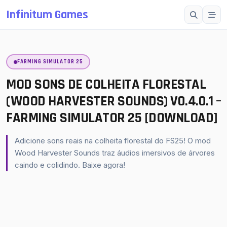
Infinitum Games
Esc
FARMING SIMULATOR 25
SUGESTÕES
Mods OMSI 2
MOD SONS DE COLHEITA FLORESTAL
Proton Bus Simulator
(WOOD HARVESTER SOUNDS) V0.4.0.1 –
FARMING SIMULATOR 25 [DOWNLOAD]
Mods ETS 2
Farming Simulator 25
Adicione sons reais na colheita florestal do FS25! O mod
BeamNG.drive
Wood Harvester Sounds traz áudios imersivos de árvores
caindo e colidindo. Baixe agora!
American Truck Simulator
buscar
fechar
↵
Esc