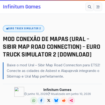
Infinitum Games
Esc
EURO TRUCK SIMULATOR 2
SUGESTÕES
Mods OMSI 2
MOD CONEXÃO DE MAPAS (URAL –
Proton Bus Simulator
SIBIR MAP ROAD CONNECTION) – EURO
TRUCK SIMULATOR 2 [DOWNLOAD]
Mods ETS 2
Farming Simulator 25
Baixe o mod Ural – Sibir Map Road Connection para ETS2!
BeamNG.drive
Conecte as cidades de Asbest e Alapajevsk integrando o
Sibirmap e Ural Map perfeitamente.
American Truck Simulator
buscar
fechar
↵
Esc
Infinitum Games
junho 10, 2026
Atualizado em junho 10, 2026