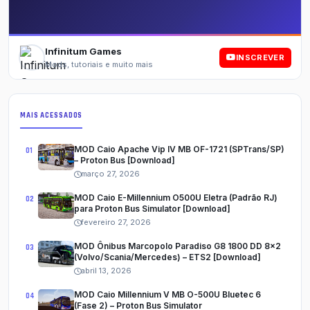
Infinitum Games
INSCREVER
Mods, tutoriais e muito mais
MAIS ACESSADOS
MOD Caio Apache Vip IV MB OF-1721 (SPTrans/SP)
– Proton Bus [Download]
março 27, 2026
MOD Caio E-Millennium O500U Eletra (Padrão RJ)
para Proton Bus Simulator [Download]
fevereiro 27, 2026
MOD Ônibus Marcopolo Paradiso G8 1800 DD 8x2
(Volvo/Scania/Mercedes) – ETS2 [Download]
abril 13, 2026
MOD Caio Millennium V MB O-500U Bluetec 6
(Fase 2) – Proton Bus Simulator