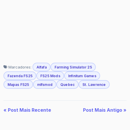
Marcadores:
Alfafa
Farming Simulator 25
Fazenda FS25
FS25 Mods
Infinitum Games
Mapas FS25
mlfsmod
Quebec
St. Lawrence
« Post Mais Recente
Post Mais Antigo »