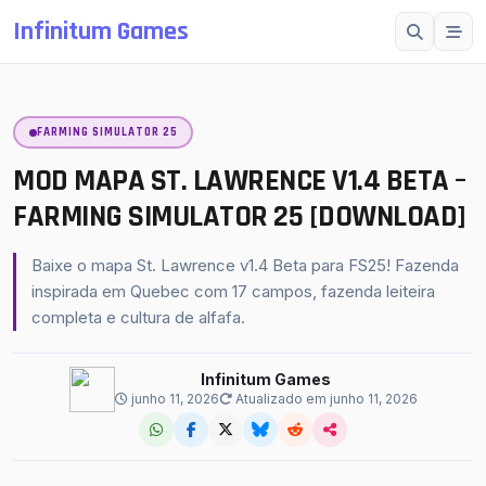
Infinitum Games
Esc
FARMING SIMULATOR 25
SUGESTÕES
Mods OMSI 2
MOD MAPA ST. LAWRENCE V1.4 BETA –
Proton Bus Simulator
FARMING SIMULATOR 25 [DOWNLOAD]
Mods ETS 2
Baixe o mapa St. Lawrence v1.4 Beta para FS25! Fazenda
Farming Simulator 25
inspirada em Quebec com 17 campos, fazenda leiteira
completa e cultura de alfafa.
BeamNG.drive
American Truck Simulator
Infinitum Games
junho 11, 2026
Atualizado em junho 11, 2026
buscar
fechar
↵
Esc