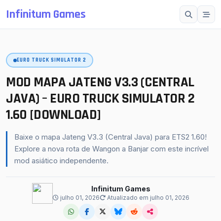
Infinitum Games
Esc
EURO TRUCK SIMULATOR 2
SUGESTÕES
Mods OMSI 2
MOD MAPA JATENG V3.3 (CENTRAL
Proton Bus Simulator
JAVA) – EURO TRUCK SIMULATOR 2
1.60 [DOWNLOAD]
Mods ETS 2
Farming Simulator 25
Baixe o mapa Jateng V3.3 (Central Java) para ETS2 1.60!
BeamNG.drive
Explore a nova rota de Wangon a Banjar com este incrível
mod asiático independente.
American Truck Simulator
buscar
fechar
↵
Esc
Infinitum Games
julho 01, 2026
Atualizado em julho 01, 2026