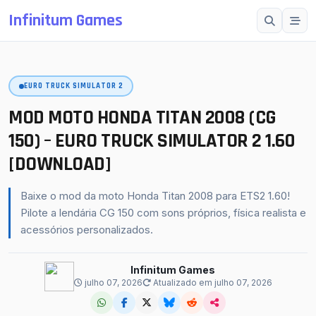
Infinitum Games
Esc
EURO TRUCK SIMULATOR 2
SUGESTÕES
Mods OMSI 2
MOD MOTO HONDA TITAN 2008 (CG
Proton Bus Simulator
150) – EURO TRUCK SIMULATOR 2 1.60
[DOWNLOAD]
Mods ETS 2
Farming Simulator 25
Baixe o mod da moto Honda Titan 2008 para ETS2 1.60!
BeamNG.drive
Pilote a lendária CG 150 com sons próprios, física realista e
acessórios personalizados.
American Truck Simulator
buscar
fechar
↵
Esc
Infinitum Games
julho 07, 2026
Atualizado em julho 07, 2026