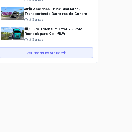
🚛🏗️ American Truck Simulator -
Transportando Barreiras de Concreto
até San Diego! 🌍🎮
há 3 anos
🚚⚡ Euro Truck Simulator 2 - Rota
Rostock para Kiel! 🌍🎮
há 3 anos
Ver todos os vídeos