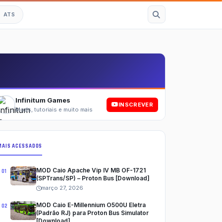
ATS
Esc
Infinitum Games
INSCREVER
Mods, tutoriais e muito mais
MAIS ACESSADOS
MOD Caio Apache Vip IV MB OF-1721
(SPTrans/SP) – Proton Bus [Download]
março 27, 2026
MOD Caio E-Millennium O500U Eletra
(Padrão RJ) para Proton Bus Simulator
[Download]