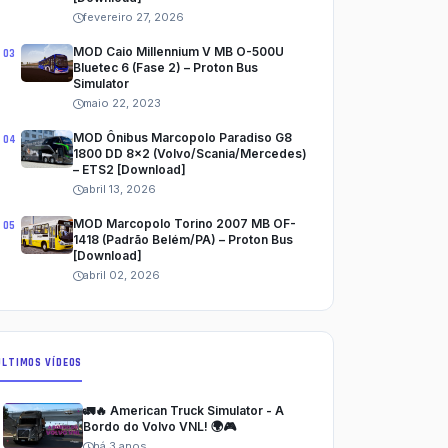
fevereiro 27, 2026
MOD Caio Millennium V MB O-500U
Bluetec 6 (Fase 2) – Proton Bus
Simulator
maio 22, 2023
MOD Ônibus Marcopolo Paradiso G8
1800 DD 8x2 (Volvo/Scania/Mercedes)
– ETS2 [Download]
abril 13, 2026
MOD Marcopolo Torino 2007 MB OF-
1418 (Padrão Belém/PA) – Proton Bus
[Download]
abril 02, 2026
ÚLTIMOS VÍDEOS
🚛🔥 American Truck Simulator - A
Bordo do Volvo VNL! 🌍🎮
há 3 anos