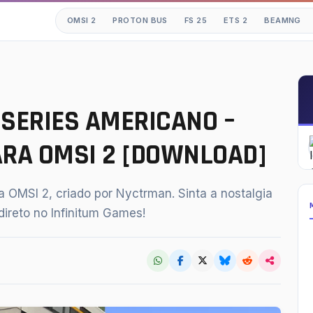
OMSI 2
PROTON BUS
FS 25
ETS 2
BEAMNG
GESTÕES
Mods OMSI 2
 SERIES AMERICANO –
Proton Bus Simulator
ARA OMSI 2 [DOWNLOAD]
Mods ETS 2
Farming Simulator 25
ra OMSI 2, criado por Nyctrman. Sinta a nostalgia
BeamNG.drive
ireto no Infinitum Games!
American Truck Simulator
buscar
fechar
Esc