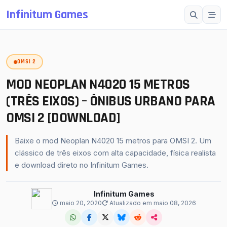
Infinitum Games
Esc
OMSI 2
SUGESTÕES
Mods OMSI 2
MOD NEOPLAN N4020 15 METROS
Proton Bus Simulator
(TRÊS EIXOS) – ÔNIBUS URBANO PARA
OMSI 2 [DOWNLOAD]
Mods ETS 2
Farming Simulator 25
Baixe o mod Neoplan N4020 15 metros para OMSI 2. Um
BeamNG.drive
clássico de três eixos com alta capacidade, física realista
e download direto no Infinitum Games.
American Truck Simulator
buscar
fechar
↵
Esc
Infinitum Games
maio 20, 2020
Atualizado em maio 08, 2026