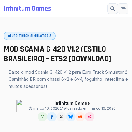
Infinitum Games
Esc
EURO TRUCK SIMULATOR 2
SUGESTÕES
Mods OMSI 2
MOD SCANIA G-420 V1.2 (ESTILO
Proton Bus Simulator
BRASILEIRO) – ETS2 [DOWNLOAD]
Mods ETS 2
Baixe o mod Scania G-420 v1.2 para Euro Truck Simulator 2.
Farming Simulator 25
Caminhão BR com chassi 6x2 e 6x4, foguinho, interclima e
muitos acessórios!
BeamNG.drive
American Truck Simulator
Infinitum Games
março 16, 2026
Atualizado em março 16, 2026
buscar
fechar
↵
Esc