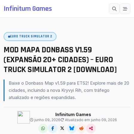
Infinitum Games
Esc
EURO TRUCK SIMULATOR 2
SUGESTÕES
Mods OMSI 2
MOD MAPA DONBASS V1.59
Proton Bus Simulator
(EXPANSÃO 20+ CIDADES) – EURO
TRUCK SIMULATOR 2 [DOWNLOAD]
Mods ETS 2
Farming Simulator 25
Baixe o Donbass Map v1.59 para ETS2! Explore mais de 20
BeamNG.drive
cidades, incluindo a nova Kryvyi Rih, com tráfego
atualizado e regiões expandidas.
American Truck Simulator
buscar
fechar
↵
Esc
Infinitum Games
junho 09, 2026
Atualizado em junho 09, 2026